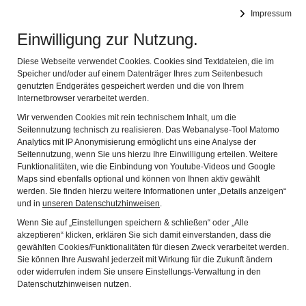
Leichte Sprache
Gebärdensprache
Impressum
Einwilligung zur Nutzung.
AMBERG.MUSEUM
Navig
Diese Webseite verwendet Cookies. Cookies sind Textdateien, die im
Speicher und/oder auf einem Datenträger Ihres zum Seitenbesuch
genutzten Endgerätes gespeichert werden und die von Ihrem
Internetbrowser verarbeitet werden.
Wir verwenden Cookies mit rein technischem Inhalt, um die
Seitennutzung technisch zu realisieren. Das Webanalyse-Tool Matomo
Analytics mit IP Anonymisierung ermöglicht uns eine Analyse der
Seitennutzung, wenn Sie uns hierzu Ihre Einwilligung erteilen. Weitere
Funktionalitäten, wie die Einbindung von Youtube-Videos und Google
Maps sind ebenfalls optional und können von Ihnen aktiv gewählt
werden. Sie finden hierzu weitere Informationen unter „Details anzeigen“
und in
unseren Datenschutzhinweisen
.
ERLEBNIS
Wenn Sie auf „Einstellungen speichern & schließen“ oder „Alle
akzeptieren“ klicken, erklären Sie sich damit einverstanden, dass die
gewählten Cookies/Funktionalitäten für diesen Zweck verarbeitet werden.
GLASKATHEDRALE
Sie können Ihre Auswahl jederzeit mit Wirkung für die Zukunft ändern
oder widerrufen indem Sie unsere Einstellungs-Verwaltung in den
AMBERG
Datenschutzhinweisen nutzen.