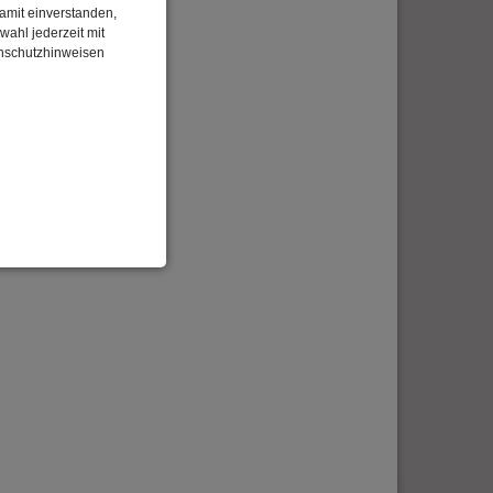
damit einverstanden,
wahl jederzeit mit
enschutzhinweisen
enbezogenen Daten
 gespeicherten Daten
cht. Wir verwenden
 mehr Ihrem Besuch