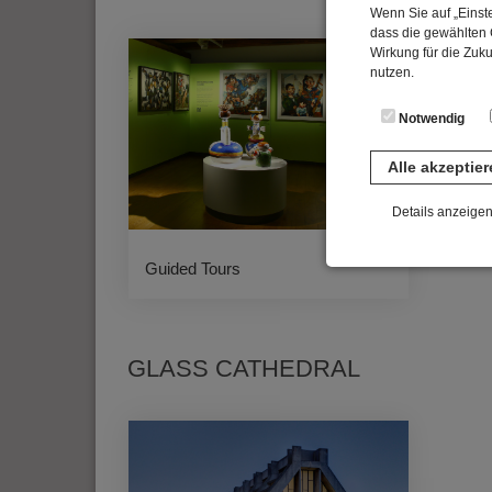
Wenn Sie auf „Einste
dass die gewählten C
Wirkung für die Zuk
nutzen.
Notwendig
Alle akzeptie
Details anzeige
Notwendig
Guided Tours
Diese Cookies sind 
gespeichert. Ledigli
Statistik
GLASS CATHEDRAL
Diese Website nutzt 
werden ausschließli
die Funktion Anonym
auf unserer Interne
YouTube / Vi