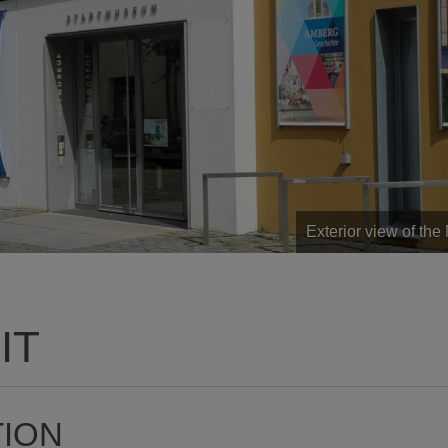
Exterior view of th
IT
TION