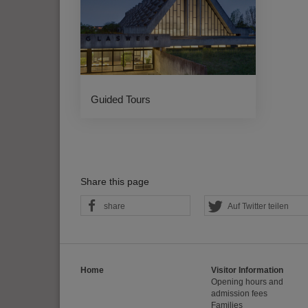
Videos werden über
Datenschutzmodus. D
Website speichert, 
Eingebundene
Optional sind exter
sein oder auch Anw
Guided Tours
Share this page
share
Auf Twitter teilen
Home
Visitor Information
Opening hours and
admission fees
Families