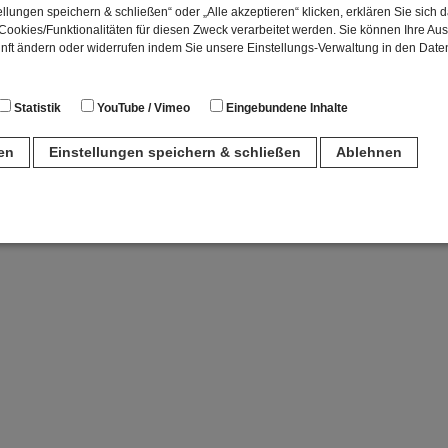
llungen speichern & schließen“ oder „Alle akzeptieren“ klicken, erklären Sie sich 
ookies/Funktionalitäten für diesen Zweck verarbeitet werden. Sie können Ihre Aus
unft ändern oder widerrufen indem Sie unsere Einstellungs-Verwaltung in den Dat
Statistik
YouTube / Vimeo
Eingebundene Inhalte
ren
Einstellungen speichern & schließen
Ablehnen
n
für den Betrieb der Seite unbedingt notwendig. Hierbei werden keinerlei person
ch eine anonyme Session-ID wird hinterlegt.
Matomo Analytics für die Auswertung der Seitenaufrufe als Statistik. Die hierdurch
ch auf unseren eigenen Servern gespeichert. Eine Übertragung an Dritte erfolgt ni
izeIP zur Anonymisierung Ihrer IP-Adresse, so dass diese gekürzt wird und nicht
tseite zugeordnet werden kann.
meo