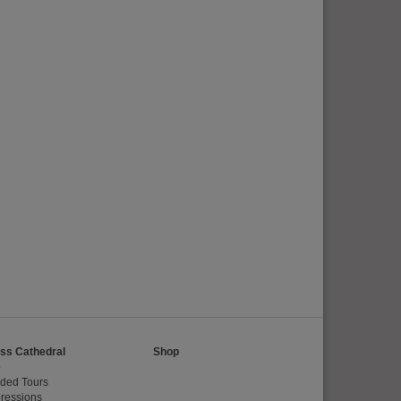
erten
esucher auf dieser
wie z.B. Google Maps
ss Cathedral
Shop
o
ded Tours
ressions