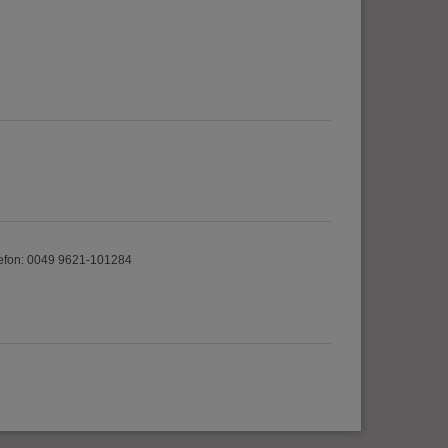
efon: 0049 9621-101284