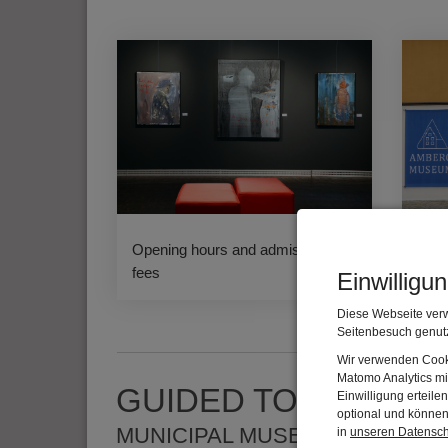
Opening hours and admission
Cont
fees
Einwilligu
Diese Webseite verw
Seitenbesuch genutz
Wir verwenden Cooki
Matomo Analytics mi
GUIDED TOURS
Einwilligung erteil
optional und können 
MUNICIPAL MUSEUM
in
unseren Datensc