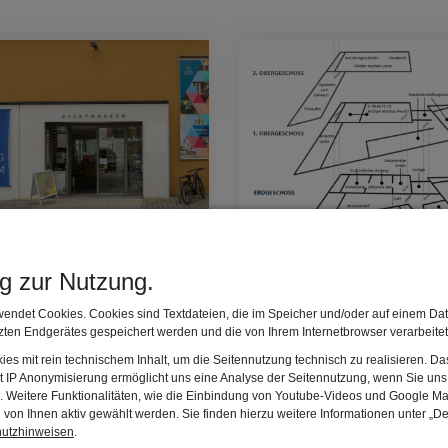
act and getting here
Helpful information and mus
map
ng zur Nutzung.
endet Cookies. Cookies sind Textdateien, die im Speicher und/oder auf einem Dat
ten Endgerätes gespeichert werden und die von Ihrem Internetbrowser verarbeite
es mit rein technischem Inhalt, um die Seitennutzung technisch zu realisieren. 
t IP Anonymisierung ermöglicht uns eine Analyse der Seitennutzung, wenn Sie uns 
en. Weitere Funktionalitäten, wie die Einbindung von Youtube-Videos und Google Ma
von Ihnen aktiv gewählt werden. Sie finden hierzu weitere Informationen unter „De
hutzhinweisen
.