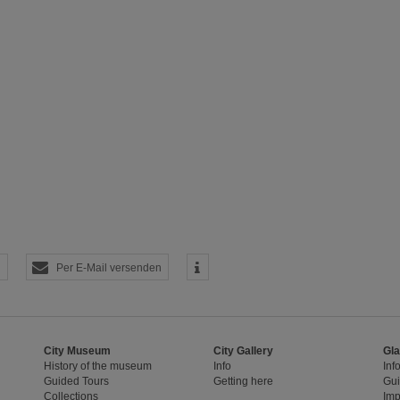
 die Plattformen YouTube oder Vimeo eingebunden. Wir nutzen YouTube im erweit
ieser Modus bewirkt laut YouTube, dass YouTube keine Informationen über die B
bevor diese sich das Video ansehen.
 Inhalte
ne Inhalte auf den Seiten dieser Website eingebunden. Das können Kartendienste 
endungen einer externen Website.
Per E-Mail versenden
City Museum
City Gallery
Gla
History of the museum
Info
Inf
Guided Tours
Getting here
Gui
Collections
Imp