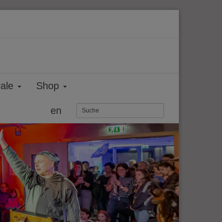
rale
Shop
en
Weiter