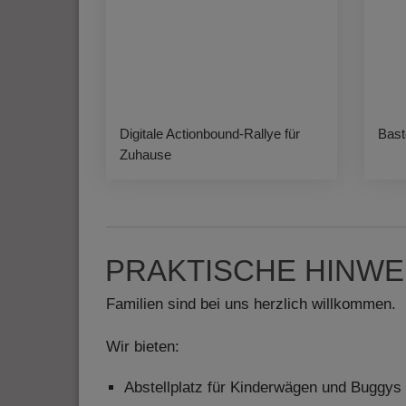
Videos werden über
Datenschutzmodus. D
Website speichert, 
Eingebundene
Optional sind exter
sein oder auch Anw
Digitale Actionbound-Rallye für
Bast
Zuhause
PRAKTISCHE HINWE
Familien sind bei uns herzlich willkommen.
Wir bieten:
Abstellplatz für Kinderwägen und Buggys