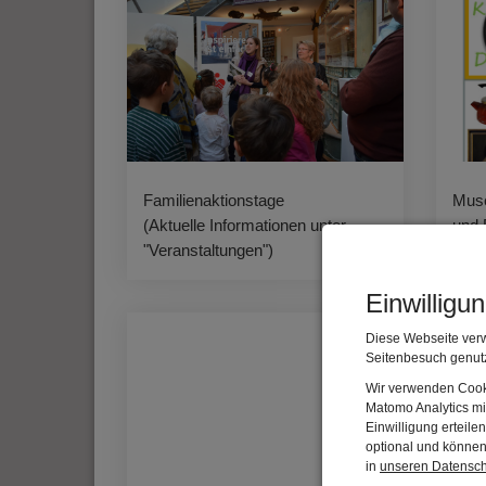
Familienaktionstage
Muse
(Aktuelle Informationen unter
und 
"Veranstaltungen")
Einwilligu
Diese Webseite verw
Seitenbesuch genutz
Wir verwenden Cooki
Matomo Analytics mi
Einwilligung erteil
optional und können 
in
unseren Datensc