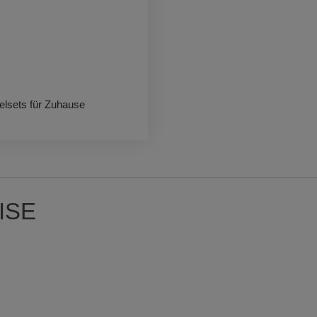
 die Plattformen YouTube oder Vimeo eingebunden. Wir nutzen YouTube im erweit
ieser Modus bewirkt laut YouTube, dass YouTube keine Informationen über die B
bevor diese sich das Video ansehen.
 Inhalte
ne Inhalte auf den Seiten dieser Website eingebunden. Das können Kartendienste 
endungen einer externen Website.
elsets für Zuhause
ISE