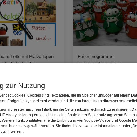
umshefte mit Malvorlagen
Ferienprogramme
Rätseln für Kinder
in Kooperation mit der
Kommunalen Jugendarbeit
ng zur Nutzung.
endet Cookies. Cookies sind Textdateien, die im Speicher und/oder auf einem Dat
ten Endgerätes gespeichert werden und die von Ihrem Internetbrowser verarbeite
es mit rein technischem Inhalt, um die Seitennutzung technisch zu realisieren. 
t IP Anonymisierung ermöglicht uns eine Analyse der Seitennutzung, wenn Sie uns 
en. Weitere Funktionalitäten, wie die Einbindung von Youtube-Videos und Google Ma
von Ihnen aktiv gewählt werden. Sie finden hierzu weitere Informationen unter „De
hutzhinweisen
.