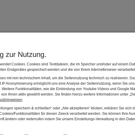
e sich mit ihren Klassen auf den Museumsbesuch vorbereiten
ng zur Nutzung.
chern genaue Information zu den einzelnen Abteilungen gebe
Aufzählung und Beschreibung der ausgestellten Objekte.
endet Cookies. Cookies sind Textdateien, die im Speicher und/oder auf einem Dat
ten Endgerätes gespeichert werden und die von Ihrem Internetbrowser verarbeite
rg
,
es mit rein technischem Inhalt, um die Seitennutzung technisch zu realisieren. 
t IP Anonymisierung ermöglicht uns eine Analyse der Seitennutzung, wenn Sie uns 
en. Weitere Funktionalitäten, wie die Einbindung von Youtube-Videos und Google Ma
von Ihnen aktiv gewählt werden. Sie finden hierzu weitere Informationen unter „De
berarbeitet, 73 Seiten, 4,50 €
hutzhinweisen
.
llungen speichern & schließen“ oder „Alle akzeptieren“ klicken, erklären Sie sich 
ookies/Funktionalitäten für diesen Zweck verarbeitet werden. Sie können Ihre Aus
unft ändern oder widerrufen indem Sie unsere Einstellungs-Verwaltung in den Dat
n wie zu Omas Zeiten
,
50 €