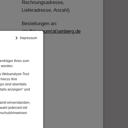
Rechnungsadresse,
Lieferadresse, Anzahl)
Bestellungen an:
stadtmuseum(at)amberg.de
Impressum
n.
enträger Ihres zum
t werden.
Das Webanalyse-Tool
hierzu Ihre
ps sind ebenfalls
tails anzeigen“ und
damit einverstanden,
wahl jederzeit mit
enschutzhinweisen