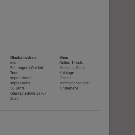
wie z.B. Google Maps
Glaskathedrale
Shop
Info
Online-Tickets
Führungen | Guided
Museumsführer
Tours
Kataloge
Impressionen |
Plakate
Impressions
Informationsblätter
50 Jahre
Kinderhefte
Glaskathedrale 1970-
2020