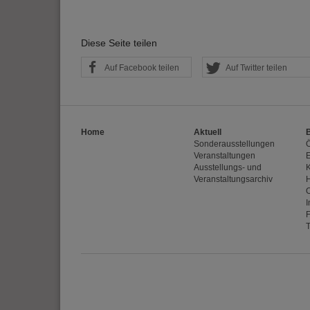
Optional sind exter
sein oder auch Anw
Diese Seite teilen
Auf Facebook teilen
Auf Twitter teilen
Home
Aktuell
Sonderausstellungen
Veranstaltungen
E
Ausstellungs- und
Veranstaltungsarchiv
I