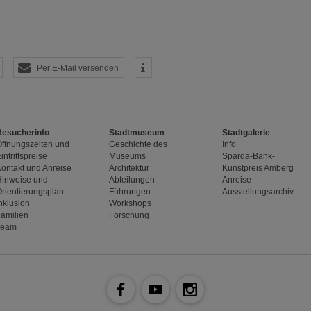
ne Inhalte auf den Seiten dieser Website eingebunden. Das können Kartendienste 
endungen einer externen Website.
Per E-Mail versenden
Besucherinfo
Stadtmuseum
Stadtgalerie
Öffnungszeiten und
Geschichte des
Info
intrittspreise
Museums
Sparda-Bank-
Kontakt und Anreise
Architektur
Kunstpreis Amberg
Hinweise und
Abteilungen
Anreise
Orientierungsplan
Führungen
Ausstellungsarchiv
nklusion
Workshops
Familien
Forschung
Team