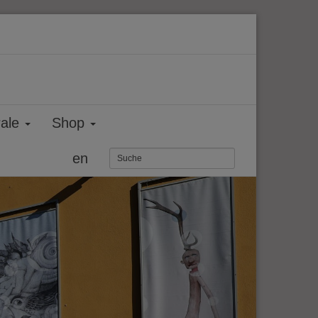
rale
Shop
en
Weiter