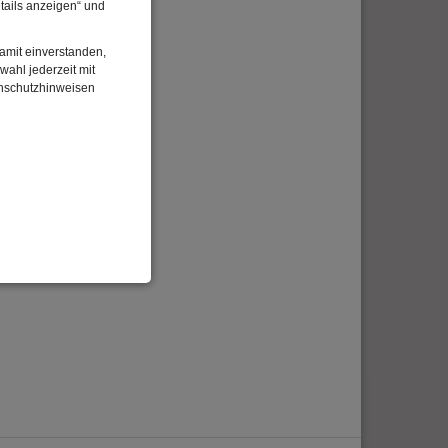
tails anzeigen“ und
damit einverstanden,
wahl jederzeit mit
enschutzhinweisen
enbezogenen Daten
 gespeicherten Daten
cht. Wir verwenden
 mehr Ihrem Besuch