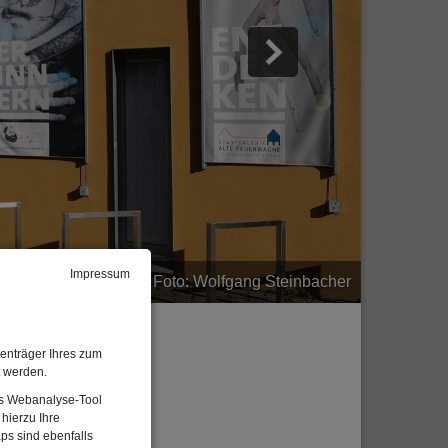
Impressum
adtmuseum Amberg | Foto: Wolfgang Steinbacher
enträger Ihres zum
t werden.
Das Webanalyse-Tool
hierzu Ihre
ps sind ebenfalls