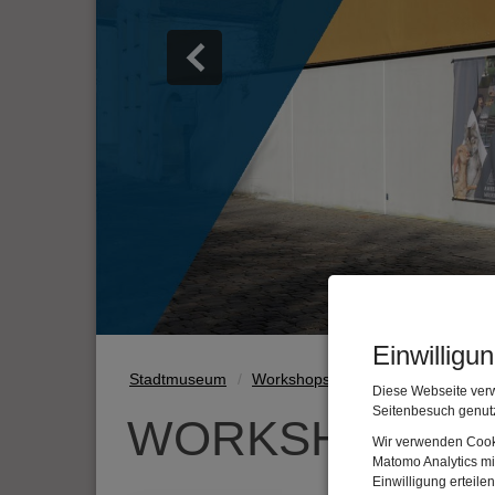
Einwilligu
Stadtmuseum
Workshops
Diese Webseite verw
Seitenbesuch genutz
WORKSHOPS
Wir verwenden Cooki
Matomo Analytics mi
Einwilligung erteil