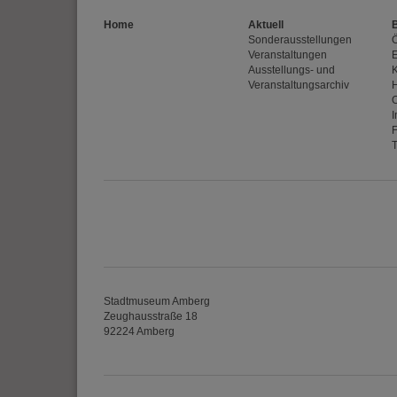
YouTube / Vi
Home
Aktuell
Sonderausstellungen
Videos werden über
Veranstaltungen
E
Datenschutzmodus. D
Ausstellungs- und
Website speichert, 
Veranstaltungsarchiv
Eingebundene
I
Optional sind exter
sein oder auch Anw
Stadtmuseum Amberg
Zeughausstraße 18
92224 Amberg