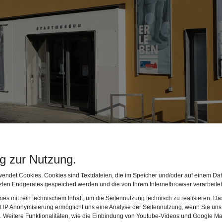
Außenansicht vom St
ng zur Nutzung.
endet Cookies. Cookies sind Textdateien, die im Speicher und/oder auf einem Dat
ten Endgerätes gespeichert werden und die von Ihrem Internetbrowser verarbeite
es mit rein technischem Inhalt, um die Seitennutzung technisch zu realisieren. 
t IP Anonymisierung ermöglicht uns eine Analyse der Seitennutzung, wenn Sie uns 
en. Weitere Funktionalitäten, wie die Einbindung von Youtube-Videos und Google Ma