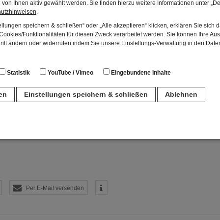
von Ihnen aktiv gewählt werden. Sie finden hierzu weitere Informationen unter „De
hutzhinweisen
.
llungen speichern & schließen“ oder „Alle akzeptieren“ klicken, erklären Sie sich 
ookies/Funktionalitäten für diesen Zweck verarbeitet werden. Sie können Ihre Aus
unft ändern oder widerrufen indem Sie unsere Einstellungs-Verwaltung in den Dat
Statistik
YouTube / Vimeo
Eingebundene Inhalte
ren
Einstellungen speichern & schließen
Ablehnen
shops für Erwachsene
n
für den Betrieb der Seite unbedingt notwendig. Hierbei werden keinerlei person
ch eine anonyme Session-ID wird hinterlegt.
Per E-Mail versenden
Matomo Analytics für die Auswertung der Seitenaufrufe als Statistik. Die hierdurch
ch auf unseren eigenen Servern gespeichert. Eine Übertragung an Dritte erfolgt ni
izeIP zur Anonymisierung Ihrer IP-Adresse, so dass diese gekürzt wird und nicht
tseite zugeordnet werden kann.