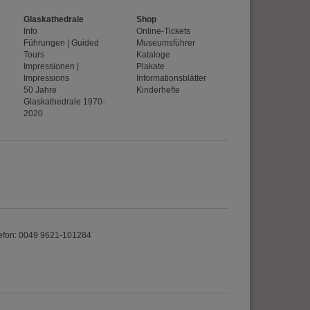
Glaskathedrale
Shop
Info
Online-Tickets
erten
Führungen | Guided
Museumsführer
esucher auf dieser
Tours
Kataloge
Impressionen |
Plakate
Impressions
Informationsblätter
50 Jahre
Kinderhefte
Glaskathedrale 1970-
wie z.B. Google Maps
2020
efon: 0049 9621-101284